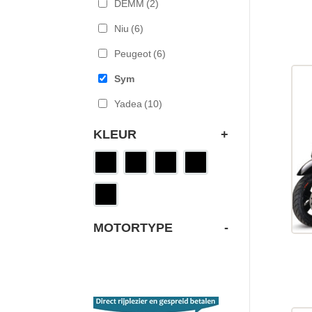
DEMM
(2)
Niu
(6)
Peugeot
(6)
Sym
Yadea
(10)
KLEUR
+
MOTORTYPE
-