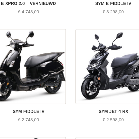
E-XPRO 2.0 – VERNIEUWD
SYM E-FIDDLE IV
€
4.748,00
€
3.298,00
SYM FIDDLE IV
SYM JET 4 RX
€
2.748,00
€
2.598,00