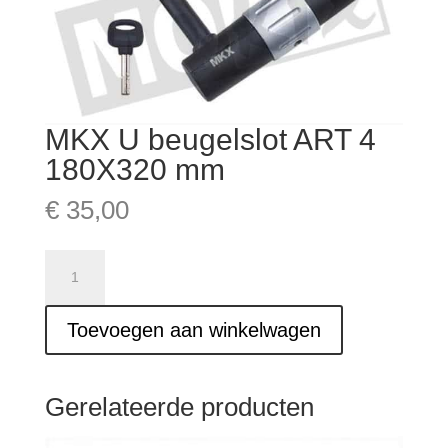
MKX U beugelslot ART 4
180X320 mm
€
35,00
MKX
U
beugelslot
Toevoegen aan winkelwagen
ART
4
180X320
mm
Gerelateerde producten
aantal