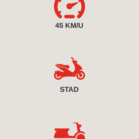

45 KM/U

STAD
