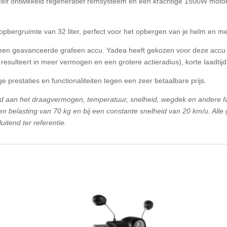
lf ontwikkeld regeneratief remsysteem en een krachtige 1500W motor 
pbergruimte van 32 liter, perfect voor het opbergen van je helm en me
een geavanceerde grafeen accu. Yadea heeft gekozen voor deze accu
resulteert in meer vermogen en een grotere actieradius), korte laadtijd
 prestaties en functionaliteiten tegen een zeer betaalbare prijs.
erd aan het draagvermogen, temperatuur, snelheid, wegdek en andere f
elasting van 70 kg en bij een constante snelheid van 20 km/u. Alle g
itend ter referentie.