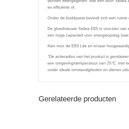
worden weergegeven. Met een door Yadea ze
en efficiënte rit.
Onder de buddyseat bevindt zich een ruime o
De gloednieuwe Yadea E8S is voorzien van 
een hoge capaciteit voor energieopslag (wat 
Kies voor de E8S Lite en ervaar hoogwaardige
*De actieradius van het product is gerelate
een omgevingstemperatuur van 25℃, met een b
onder ideale omstandigheden en dienen uitslu
Gerelateerde producten