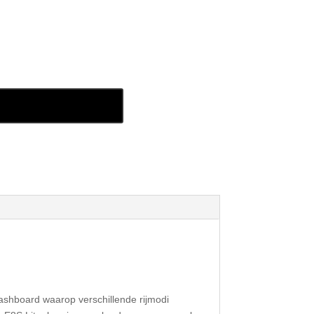
 aan winkelwagen
dashboard waarop verschillende rijmodi