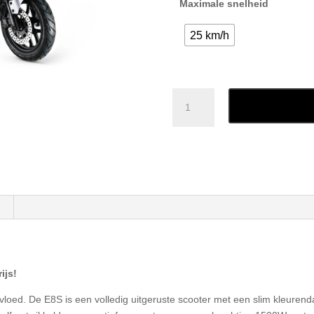
Maximale snelheid
25 km/h
Yadea
Toevoegen
E8S
Lite
aantal
ijs!
rvloed. De E8S is een volledig uitgeruste scooter met een slim kleuren