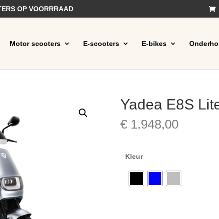
OTERS OP VOORRRAAD
Motor scooters
E-scooters
E-bikes
Onderho
Yadea E8S Lit
€
1.948,00
Kleur