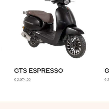
GTS ESPRESSO
G
€
2.074,00
€
2