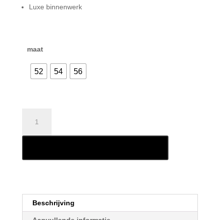
Luxe binnenwerk
maat
52
54
56
BEON
B103D
JUNIOR
Toevoegen aan winkelwagen
aantal
Beschrijving
Aanvullende informatie