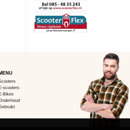
MENU
Scooters
E-scooters
E-Bikes
Onderhoud
Gebruikt