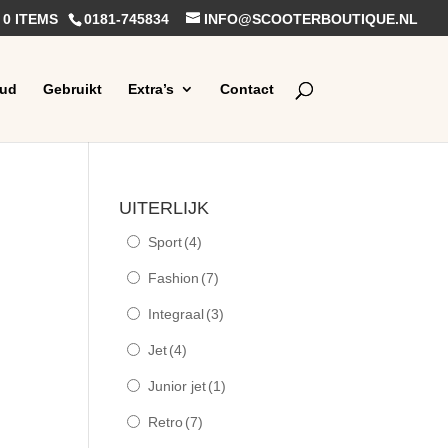
0 ITEMS
0181-745834
INFO@SCOOTERBOUTIQUE.NL
ud
Gebruikt
Extra’s
Contact
UITERLIJK
Sport
(4)
Fashion
(7)
Integraal
(3)
Jet
(4)
Junior jet
(1)
Retro
(7)