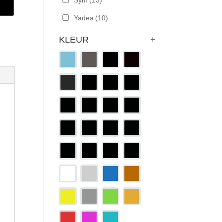
Sym
(13)
n
Yadea
(10)
KLEUR
+