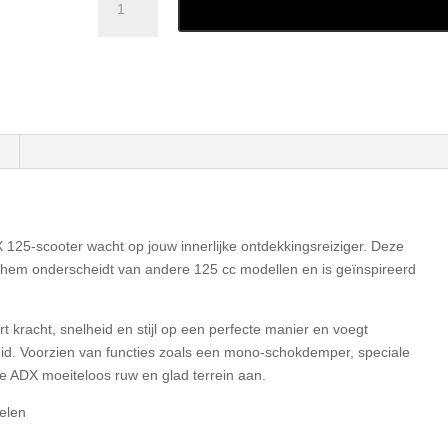
Toevoegen aan winkelwage
125
aantal
125-scooter wacht op jouw innerlijke ontdekkingsreiziger. Deze
e hem onderscheidt van andere 125 cc modellen en is geïnspireerd
kracht, snelheid en stijl op een perfecte manier en voegt
eid. Voorzien van functies zoals een mono-schokdemper, speciale
de ADX moeiteloos ruw en glad terrein aan.
elen