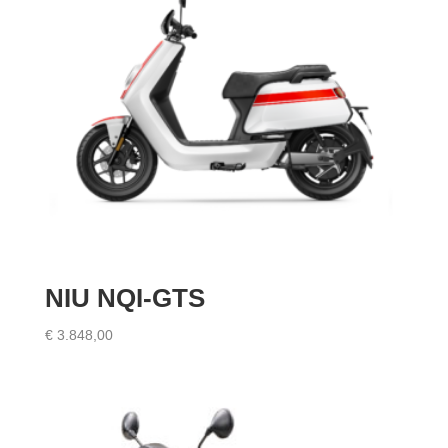
NIU NQI-GTS
€
3.848,00