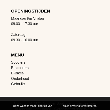
OPENINGSTIJDEN
Maandag t/m Vrijdag
09.00 - 17.30 uur
Zaterdag
09.30 - 16.00 uur
MENU
Scooters
E-scooters
E-Bikes
Onderhoud
Gebruikt
Copyright © 2021 Scooter Boutique | onderdeel van
Deze website maakt gebruik van
cookies
om je ervaring te verbeteren.
Autobedrijf Den Hartog - Gerealiseerd door
Web &