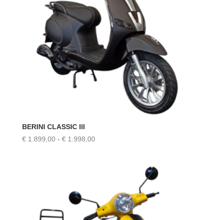
BERINI CLASSIC III
Prijsklasse:
€
1.899,00
-
€
1.998,00
€ 1.899,00
tot
€ 1.998,00