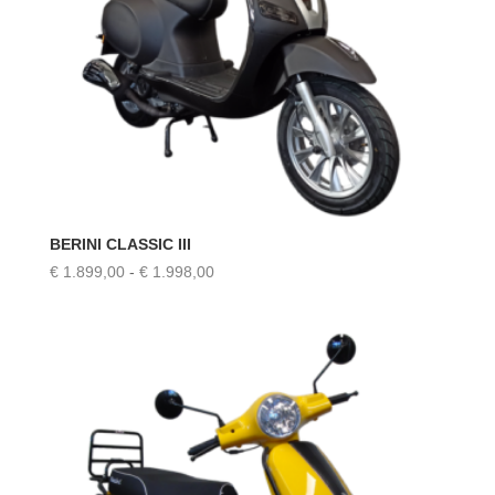
BERINI CLASSIC III
Prijsklasse:
€
1.899,00
-
€
1.998,00
€ 1.899,00
tot
€ 1.998,00