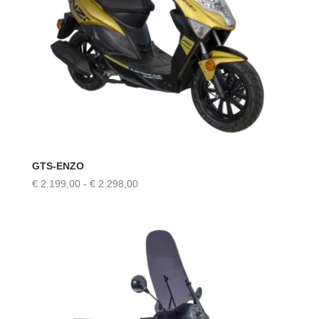
GTS-ENZO
Prijsklasse:
€
2.199,00
-
€
2.298,00
€ 2.199,00
tot
€ 2.298,00