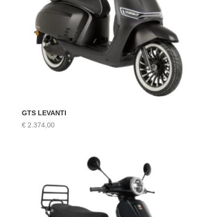
GTS LEVANTI
€
2.374,00