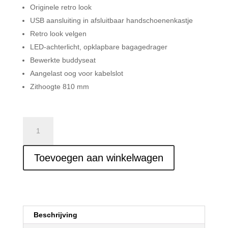
Originele retro look
USB aansluiting in afsluitbaar handschoenenkastje
Retro look velgen
LED-achterlicht, opklapbare bagagedrager
Bewerkte buddyseat
Aangelast oog voor kabelslot
Zithoogte 810 mm
GTS-
Toscana
Pure
Toevoegen aan winkelwagen
aantal
Beschrijving