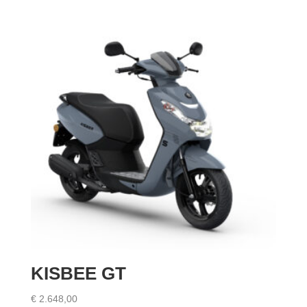
€ 1.598,00
KISBEE GT
€
2.648,00