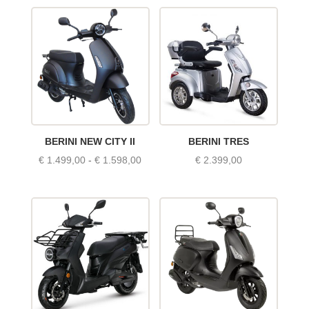
tot
tot
€ 1.898,00
€ 1.998,
BERINI NEW CITY II
BERINI TRES
Prijsklasse:
€
1.499,00
-
€
1.598,00
€
2.399,00
€ 1.499,00
tot
€ 1.598,00